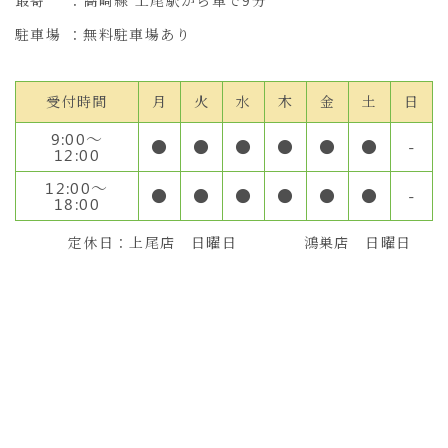
最寄
：高崎線 上尾駅から車で9分
駐車場
：無料駐車場あり
受付時間
月
火
水
木
金
土
日
9:00〜
●
●
●
●
●
●
-
12:00
12:00〜
●
●
●
●
●
●
-
18:00
定休日：上尾店 日曜日 鴻巣店 日曜日